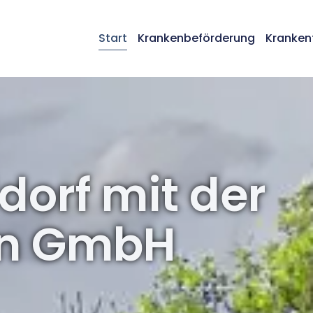
Start
Krankenbeförderung
Kranken
dorf mit der
en GmbH