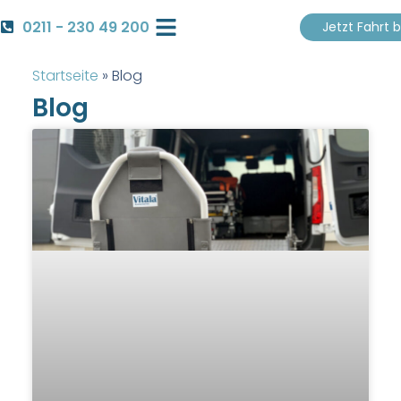
0211 - 230 49 200
Jetzt Fahrt 
Krankenfahrt Buchen
Startseite
»
Blog
Blog